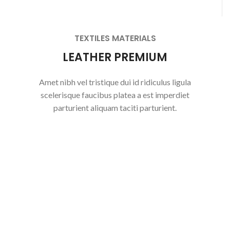
TEXTILES MATERIALS
LEATHER PREMIUM
Amet nibh vel tristique dui id ridiculus ligula
scelerisque faucibus platea a est imperdiet
parturient aliquam taciti parturient.