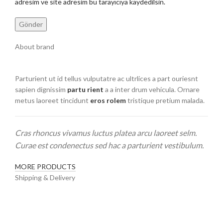
adresim ve site adresim bu tarayıcıya kaydedilsin.
About brand
Parturient ut id tellus vulputatre ac ultrlices a part ouriesnt
sapien dignissim
partu rient
a a inter drum vehicula. Ornare
metus laoreet tincidunt
eros rolem
tristique pretium malada.
Cras rhoncus vivamus luctus platea arcu laoreet selm.
Curae est condenectus sed hac a parturient vestibulum.
MORE PRODUCTS
Shipping & Delivery