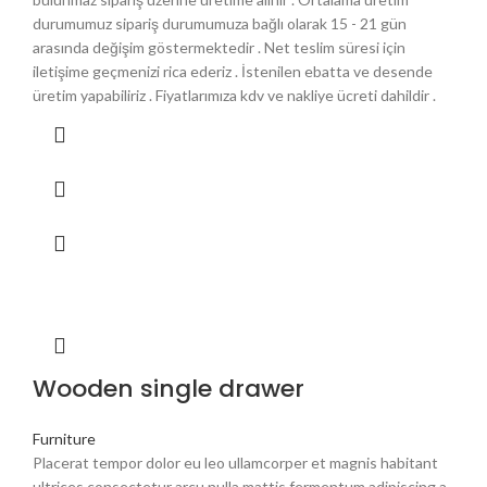
₺7.499,90.
durumumuz sipariş durumumuza bağlı olarak 15 - 21 gün
arasında değişim göstermektedir . Net teslim süresi için
iletişime geçmenizi rica ederiz . İstenilen ebatta ve desende
üretim yapabiliriz . Fiyatlarımıza kdv ve nakliye ücreti dahildir .
Wooden single drawer
Furniture
Placerat tempor dolor eu leo ullamcorper et magnis habitant
ultrices consectetur arcu nulla mattis fermentum adipiscing a