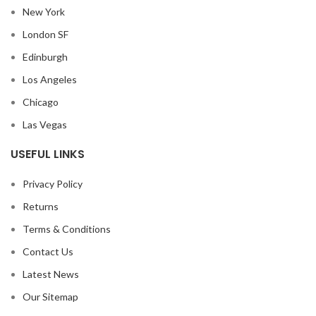
New York
London SF
Edinburgh
Los Angeles
Chicago
Las Vegas
USEFUL LINKS
Privacy Policy
Returns
Terms & Conditions
Contact Us
Latest News
Our Sitemap