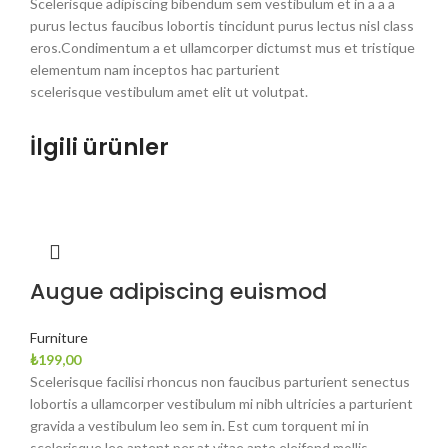
Scelerisque adipiscing bibendum sem vestibulum et in a a a
purus lectus faucibus lobortis tincidunt purus lectus nisl class
eros.Condimentum a et ullamcorper dictumst mus et tristique
elementum nam inceptos hac parturient
scelerisque vestibulum amet elit ut volutpat.
İlgili ürünler
Augue adipiscing euismod
Furniture
₺
199,00
Scelerisque facilisi rhoncus non faucibus parturient senectus
lobortis a ullamcorper vestibulum mi nibh ultricies a parturient
gravida a vestibulum leo sem in. Est cum torquent mi in
scelerisque leo aptent per at vitae ante eleifend mollis