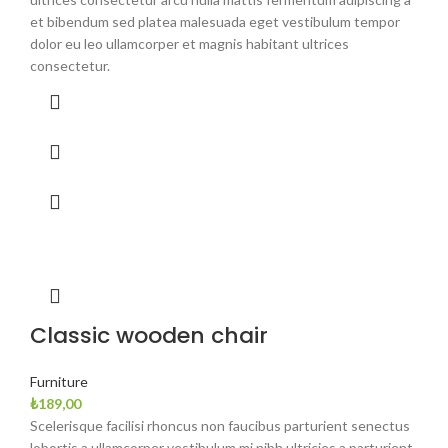
et bibendum sed platea malesuada eget vestibulum tempor
dolor eu leo ullamcorper et magnis habitant ultrices
consectetur.
Classic wooden chair
Furniture
₺
189,00
Scelerisque facilisi rhoncus non faucibus parturient senectus
lobortis a ullamcorper vestibulum mi nibh ultricies a parturient