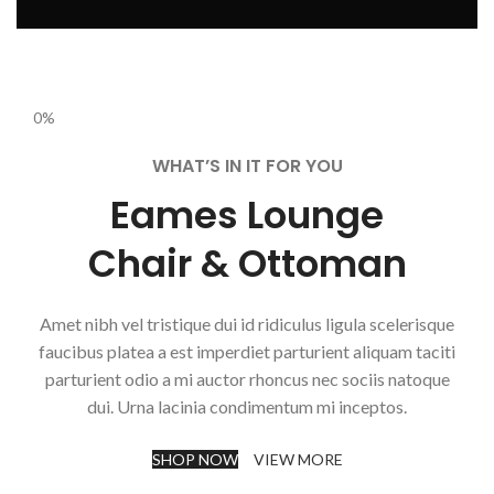
0%
WHAT’S IN IT FOR YOU
Eames Lounge
Chair & Ottoman
Amet nibh vel tristique dui id ridiculus ligula scelerisque
faucibus platea a est imperdiet parturient aliquam taciti
parturient odio a mi auctor rhoncus nec sociis natoque
dui. Urna lacinia condimentum mi inceptos.
SHOP NOW
VIEW MORE