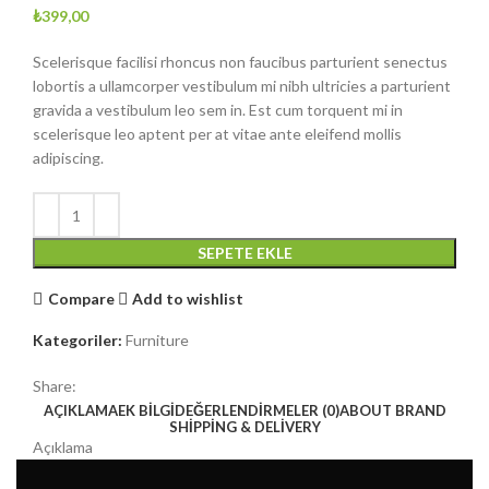
₺
399,00
Scelerisque facilisi rhoncus non faucibus parturient senectus
lobortis a ullamcorper vestibulum mi nibh ultricies a parturient
gravida a vestibulum leo sem in. Est cum torquent mi in
scelerisque leo aptent per at vitae ante eleifend mollis
adipiscing.
SEPETE EKLE
Compare
Add to wishlist
Kategoriler:
Furniture
Share:
AÇIKLAMA
EK BILGI
DEĞERLENDIRMELER (0)
ABOUT BRAND
SHIPPING & DELIVERY
Açıklama