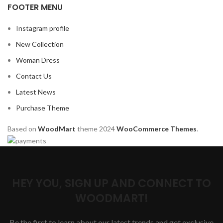
FOOTER MENU
Instagram profile
New Collection
Woman Dress
Contact Us
Latest News
Purchase Theme
Based on
WoodMart
theme
2024
WooCommerce Themes
.
HEY YOU, SIGN UP AND CONNECT TO
WOODMART!
Be the first to learn about our latest trends and get exclusive