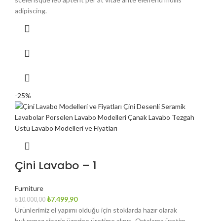
adipiscing.
-25%
Çini Lavabo – 1
Furniture
Orijinal
Şu
₺
7.499,90
₺
10.000,00
fiyat:
andaki
Ürünlerimiz el yapımı olduğu için stoklarda hazır olarak
₺10.000,00.
fiyat:
bulunmaz sipariş üzerine üretime alınır . Ortalama üretim