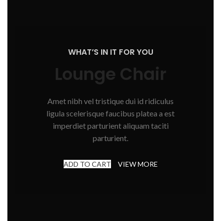
WHAT’S IN IT FOR YOU
Lounge Chair
Amet nibh vel tristique dui id ridiculus
ligula scelerisque faucibus platea a est
imperdiet parturient aliquam taciti
parturient.
ADD TO CART
VIEW MORE