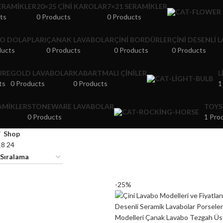
SERAMIKLER
20×25 ÇINI KAROLAR
7×21 SERAMIKLER
ts
0 Products
0 Products
O DOLAPLARI
ÇANAK LAVABOLAR
ÇINI BORDÜRLER
ÇINI DESENLI 
ducts
0 Products
0 Products
0 Products
URE
GOLD LAVABOLAR
KABARTMALI ÇINILER
L
ts
0 Products
0 Products
1
RAMIKLER
STONEWARE LAVABOLAR
TOYS
0 Products
1 Pro
Shop
18
24
-25%