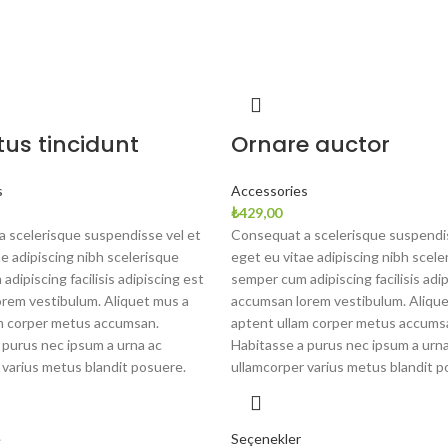
us tincidunt
Ornare auctor
s
Accessories
₺
429,00
 scelerisque suspendisse vel et
Consequat a scelerisque suspendis
ae adipiscing nibh scelerisque
eget eu vitae adipiscing nibh scele
dipiscing facilisis adipiscing est
semper cum adipiscing facilisis adi
rem vestibulum. Aliquet mus a
accumsan lorem vestibulum. Alique
m corper metus accumsan.
aptent ullam corper metus accums
 purus nec ipsum a urna ac
Habitasse a purus nec ipsum a urna
 varius metus blandit posuere.
ullamcorper varius metus blandit p
e
Seçenekler