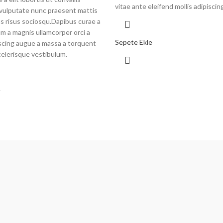
vitae ante eleifend mollis adipiscing
vulputate nunc praesent mattis
s risus sociosqu.Dapibus curae a
um a magnis ullamcorper orci a
Sepete Ekle
piscing augue a massa a torquent
celerisque vestibulum.
e