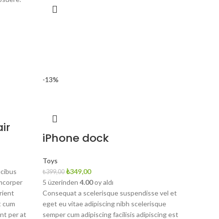
-13%
ir
iPhone dock
Toys
Orijinal
Şu
ucibus
₺
349,00
₺
399,00
fiyat:
andaki
amcorper
5 üzerinden
4.00
oy aldı
₺399,00.
fiyat:
rient
Consequat a scelerisque suspendisse vel et
₺349,00.
t cum
eget eu vitae adipiscing nibh scelerisque
nt per at
semper cum adipiscing facilisis adipiscing est