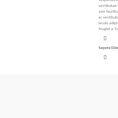
vestibulum 
sem faucibu
ac vestibul
iaculis adi
feugiat a. S
Sepete Ekl