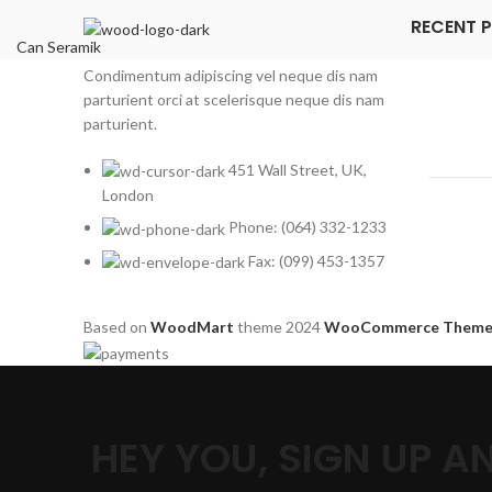
RECENT 
Can Seramik
Condimentum adipiscing vel neque dis nam
parturient orci at scelerisque neque dis nam
parturient.
451 Wall Street, UK,
London
Phone: (064) 332-1233
Fax: (099) 453-1357
Based on
WoodMart
theme
2024
WooCommerce Theme
HEY YOU, SIGN UP 