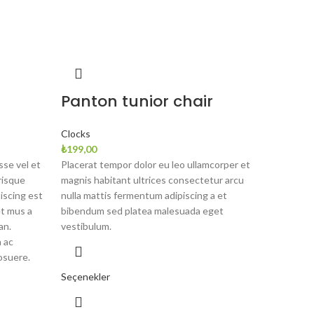
Panton tunior chair
Clocks
₺
199,00
se vel et
Placerat tempor dolor eu leo ullamcorper et
risque
magnis habitant ultrices consectetur arcu
piscing est
nulla mattis fermentum adipiscing a et
t mus a
bibendum sed platea malesuada eget
an.
vestibulum.
 ac
osuere.
Seçenekler