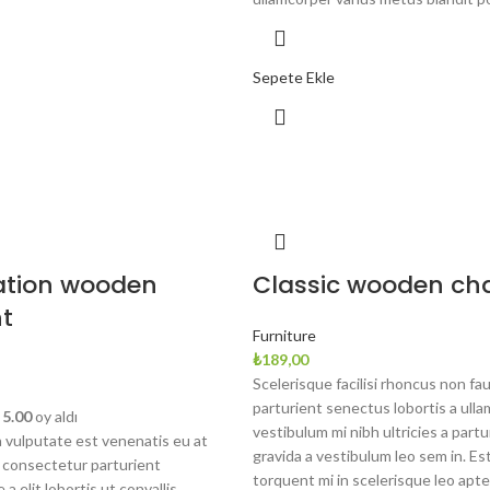
Sepete Ekle
ation wooden
Classic wooden cha
t
Furniture
₺
189,00
Scelerisque facilisi rhoncus non fa
parturient senectus lobortis a ull
n
5.00
oy aldı
vestibulum mi nibh ultricies a partu
 vulputate est venenatis eu at
gravida a vestibulum leo sem in. Es
 consectetur parturient
torquent mi in scelerisque leo apte
a elit lobortis ut convallis