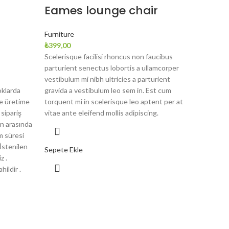
Eames lounge chair
Furniture
₺
399,00
Scelerisque facilisi rhoncus non faucibus
parturient senectus lobortis a ullamcorper
vestibulum mi nibh ultricies a parturient
oklarda
gravida a vestibulum leo sem in. Est cum
ne üretime
torquent mi in scelerisque leo aptent per at
sipariş
vitae ante eleifend mollis adipiscing.
n arasında
m süresi
 İstenilen
Sepete Ekle
z .
hildir .