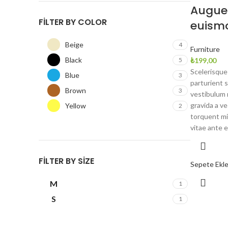
Augue 
FILTER BY COLOR
euism
Beige
4
Furniture
Black
5
₺
199,00
Scelerisque 
Blue
3
parturient 
Brown
3
vestibulum m
gravida a v
Yellow
2
torquent mi 
vitae ante e
FILTER BY SIZE
Sepete Ekl
M
1
S
1