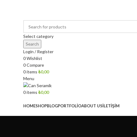
ÖZEL EL YAPIMI ÇİNİ DESENLİ SERAMİK LAVABOLAR
Select category
Search
Login / Register
0
Wishlist
0
Compare
0
items
₺
0,00
Menu
0
items
₺
0,00
Browse Categories
HOME
SHOP
BLOG
PORTFOLIO
ABOUT US
İLETIŞIM