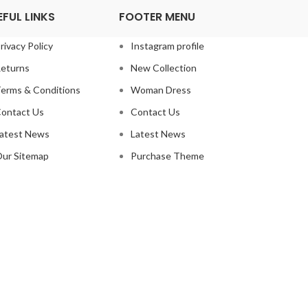
EFUL LINKS
FOOTER MENU
rivacy Policy
Instagram profile
eturns
New Collection
erms & Conditions
Woman Dress
ontact Us
Contact Us
atest News
Latest News
ur Sitemap
Purchase Theme