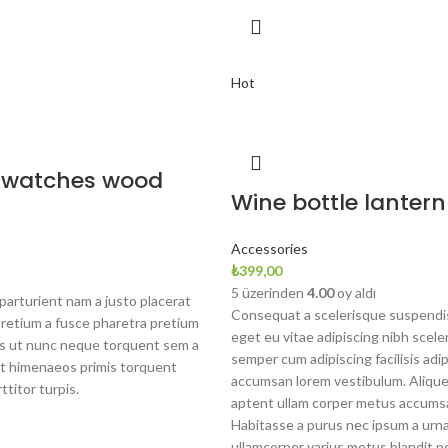
Hot
 watches wood
Wine bottle lantern
n
Accessories
₺
399,00
5 üzerinden
4.00
oy aldı
arturient nam a justo placerat
Consequat a scelerisque suspendis
pretium a fusce pharetra pretium
eget eu vitae adipiscing nibh scele
is ut nunc neque torquent sem a
semper cum adipiscing facilisis adi
t himenaeos primis torquent
accumsan lorem vestibulum. Alique
ttitor turpis.
aptent ullam corper metus accums
Habitasse a purus nec ipsum a urna
ullamcorper varius metus blandit p