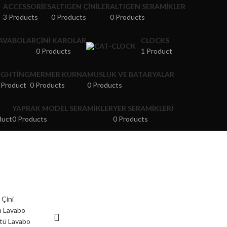
ACCESSORIES
ALTIGEN ÇINILER
ALTIGEN SERAMIKLER
3 Products
0 Products
0 Products
LAVABOLAR
ÇINI KAROLAR
CLOCKS
0 Products
1 Product
IGHTING
MERMER KURNA
MUSLUK VE BATARYALAR
 Product
0 Products
0 Products
YAPRAK MODEL SERAMIKLER
YER SERAMIKLERI
duct
0 Products
0 Products