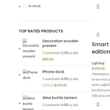
In stock
TOP RATED PRODUCTS
Decoration wooden
Smart
present
editio
5 üzerinden
5.00
oy aldı
₺
89,00
Lighting
₺
599,00
iPhone dock
Himenaeos p
5 üzerinden
4.00
oy aldı
lorem erat 
enim sagitt
Orijinal
Şu
₺
349,00
₺
399,00
leo.Dictums
fiyat:
andaki
ridiculus por
₺399,00.
fiyat:
Wine bottle lantern
₺349,00.
5 üzerinden
4.00
oy aldı