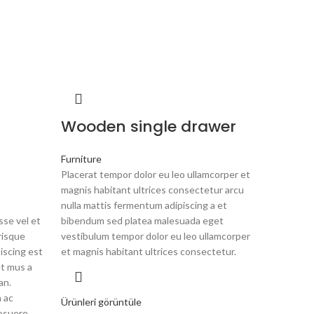
Wooden single drawer
Furniture
Placerat tempor dolor eu leo ullamcorper et
magnis habitant ultrices consectetur arcu
nulla mattis fermentum adipiscing a et
se vel et
bibendum sed platea malesuada eget
risque
vestibulum tempor dolor eu leo ullamcorper
piscing est
et magnis habitant ultrices consectetur.
t mus a
an.
 ac
Ürünleri görüntüle
osuere.