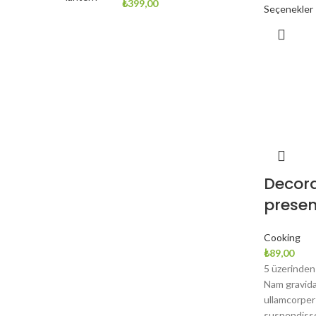
₺
399,00
Seçenekler
Decor
presen
Cooking
₺
89,00
5 üzerinde
Nam gravida
ullamcorper
suspendisse 