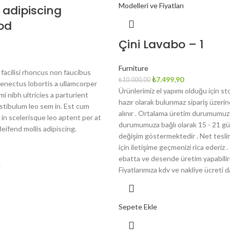
adipiscing
od
Çini Lavabo – 1
Furniture
facilisi rhoncus non faucibus
Orijinal
Şu
₺
7.499,90
₺
10.000,00
senectus lobortis a ullamcorper
fiyat:
andaki
Ürünlerimiz el yapımı olduğu için st
i nibh ultricies a parturient
₺10.000,00.
fiyat:
hazır olarak bulunmaz sipariş üzeri
estibulum leo sem in. Est cum
₺7.499,90.
alınır . Ortalama üretim durumumuz 
in scelerisque leo aptent per at
durumumuza bağlı olarak 15 - 21 gü
leifend mollis adipiscing.
değişim göstermektedir . Net tesli
için iletişime geçmenizi rica ederiz .
ebatta ve desende üretim yapabiliri
e
Fiyatlarımıza kdv ve nakliye ücreti da
Sepete Ekle