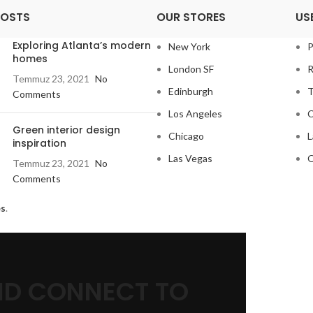
POSTS
OUR STORES
US
Exploring Atlanta’s modern
New York
P
homes
London SF
R
Temmuz 23, 2021
No
Edinburgh
T
Comments
Los Angeles
C
Green interior design
Chicago
L
inspiration
Las Vegas
O
Temmuz 23, 2021
No
Comments
s
.
AND CONNECT TO