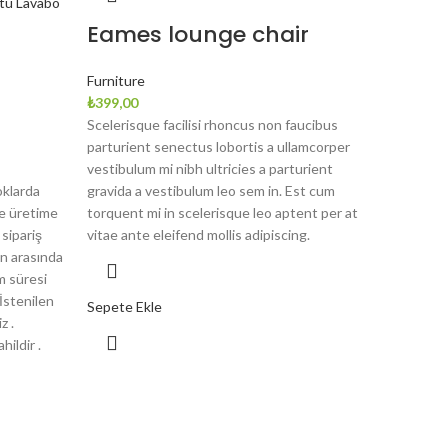
Eames lounge chair
Furniture
₺
399,00
Scelerisque facilisi rhoncus non faucibus
parturient senectus lobortis a ullamcorper
vestibulum mi nibh ultricies a parturient
oklarda
gravida a vestibulum leo sem in. Est cum
ne üretime
torquent mi in scelerisque leo aptent per at
sipariş
vitae ante eleifend mollis adipiscing.
n arasında
m süresi
 İstenilen
Sepete Ekle
z .
hildir .