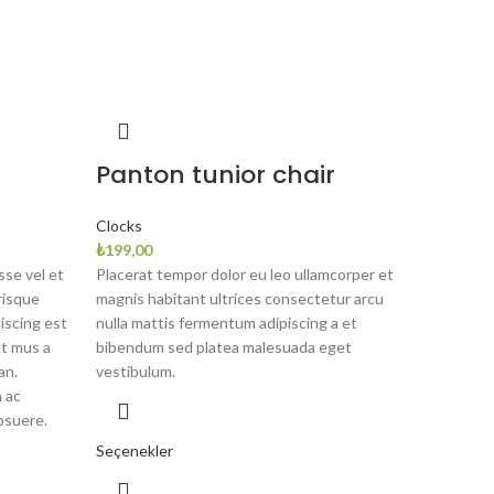
Panton tunior chair
Clocks
₺
199,00
se vel et
Placerat tempor dolor eu leo ullamcorper et
risque
magnis habitant ultrices consectetur arcu
piscing est
nulla mattis fermentum adipiscing a et
t mus a
bibendum sed platea malesuada eget
an.
vestibulum.
 ac
osuere.
Seçenekler