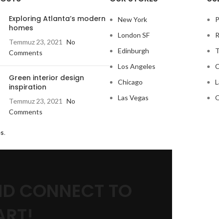
Exploring Atlanta’s modern
New York
P
homes
London SF
R
Temmuz 23, 2021
No
Edinburgh
T
Comments
Los Angeles
C
Green interior design
Chicago
L
inspiration
Las Vegas
O
Temmuz 23, 2021
No
Comments
s
.
AND CONNECT TO
RT!