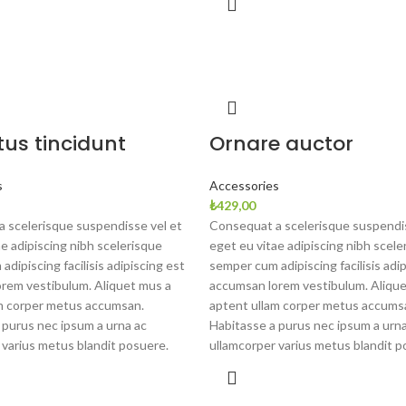
us tincidunt
Ornare auctor
s
Accessories
₺
429,00
 scelerisque suspendisse vel et
Consequat a scelerisque suspendis
ae adipiscing nibh scelerisque
eget eu vitae adipiscing nibh scele
dipiscing facilisis adipiscing est
semper cum adipiscing facilisis adi
rem vestibulum. Aliquet mus a
accumsan lorem vestibulum. Alique
m corper metus accumsan.
aptent ullam corper metus accums
 purus nec ipsum a urna ac
Habitasse a purus nec ipsum a urna
 varius metus blandit posuere.
ullamcorper varius metus blandit p