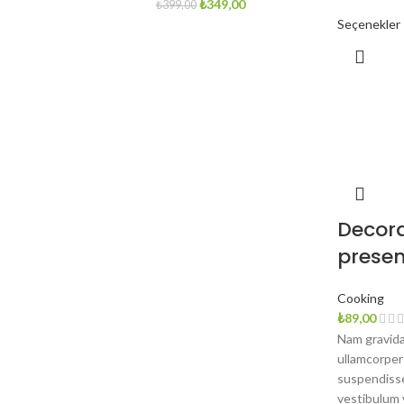
Orijinal
Şu
₺
349,00
₺
399,00
fiyat:
andaki
Seçenekler
₺399,00.
fiyat:
₺349,00.
Decor
presen
Cooking
₺
89,00
Nam gravida
ullamcorper
suspendisse 
vestibulum 