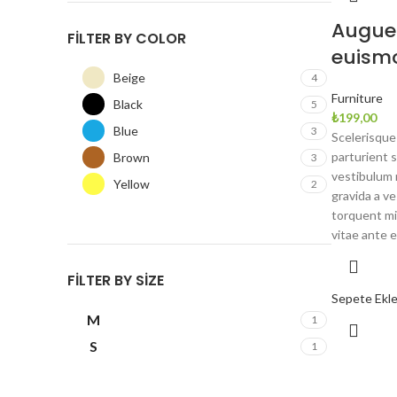
Augue 
FILTER BY COLOR
euism
Beige
4
Furniture
Black
5
₺
199,00
Blue
3
Scelerisque 
parturient 
Brown
3
vestibulum m
Yellow
2
gravida a v
torquent mi 
vitae ante e
FILTER BY SIZE
Sepete Ekl
M
1
S
1