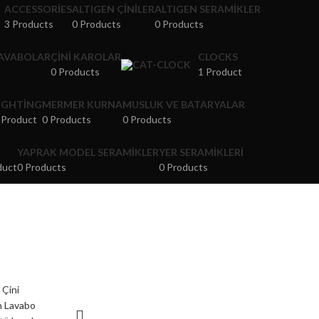
ACCESSORIES
ALTIGEN ÇINILER
ALTIGEN SERAMIKLER
3 Products
0 Products
0 Products
LAVABOLAR
ÇINI KAROLAR
CLOCKS
0 Products
1 Product
IGHTING
MERMER KURNA
MUSLUK VE BATARYALAR
 Product
0 Products
0 Products
YAPRAK MODEL SERAMIKLER
YER SERAMIKLERI
duct
0 Products
0 Products