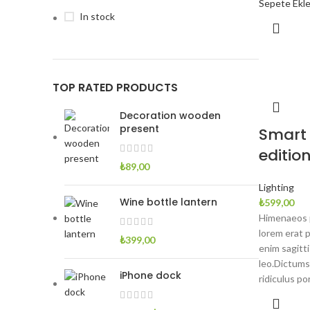
Sepete Ekl
In stock
TOP RATED PRODUCTS
Decoration wooden
present
Smart
editio
₺
89,00
Lighting
Wine bottle lantern
₺
599,00
Himenaeos p
lorem erat 
₺
399,00
enim sagitt
leo.Dictums
iPhone dock
ridiculus por