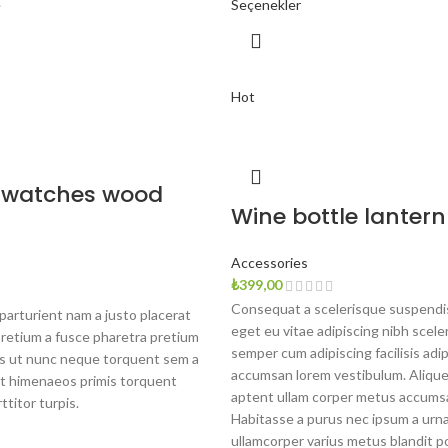
e
Seçenekler
Hot
 watches wood
Wine bottle lantern
n
Accessories
₺
399,00
Consequat a scelerisque suspendis
arturient nam a justo placerat
eget eu vitae adipiscing nibh scele
pretium a fusce pharetra pretium
semper cum adipiscing facilisis adi
is ut nunc neque torquent sem a
accumsan lorem vestibulum. Alique
t himenaeos primis torquent
aptent ullam corper metus accums
ttitor turpis.
Habitasse a purus nec ipsum a urna
ullamcorper varius metus blandit p