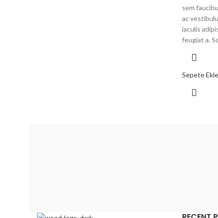
sem faucibu
ac vestibul
iaculis adi
feugiat a. S
Sepete Ekl
RECENT 