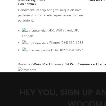
Can Seramik
Condimentum adipiscing vel neque dis nam
parturient orci at scelerisque neque dis nam
parturient.
451 Wall Street, UK,
London
Phone: (064) 332-1233
Fax: (099) 453-1357
Based on
WoodMart
theme
2024
WooCommerce Theme
HEY YOU, SIGN UP 
WOODMA