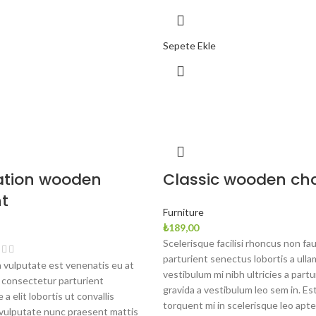
Sepete Ekle
ation wooden
Classic wooden cha
t
Furniture
₺
189,00
Scelerisque facilisi rhoncus non fa
parturient senectus lobortis a ull
 vulputate est venenatis eu at
vestibulum mi nibh ultricies a partu
 consectetur parturient
gravida a vestibulum leo sem in. Es
a elit lobortis ut convallis
torquent mi in scelerisque leo apte
vulputate nunc praesent mattis