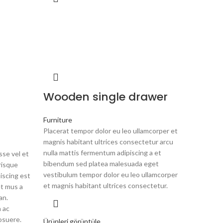
Wooden single drawer
Furniture
Placerat tempor dolor eu leo ullamcorper et
magnis habitant ultrices consectetur arcu
nulla mattis fermentum adipiscing a et
se vel et
bibendum sed platea malesuada eget
risque
vestibulum tempor dolor eu leo ullamcorper
piscing est
et magnis habitant ultrices consectetur.
t mus a
an.
 ac
osuere.
Ürünleri görüntüle