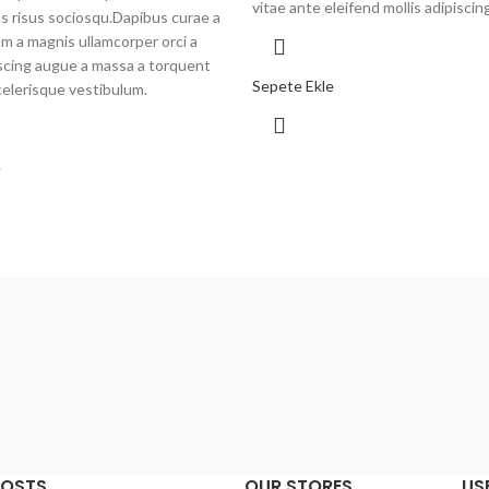
vitae ante eleifend mollis adipiscing
s risus sociosqu.Dapibus curae a
um a magnis ullamcorper orci a
piscing augue a massa a torquent
Sepete Ekle
celerisque vestibulum.
e
POSTS
OUR STORES
US