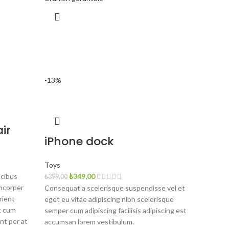
-13%
ir
iPhone dock
Toys
Orijinal
Şu
ucibus
₺
349,00
₺
399,00
fiyat:
andaki
amcorper
Consequat a scelerisque suspendisse vel et
₺399,00.
fiyat:
rient
eget eu vitae adipiscing nibh scelerisque
₺349,00.
t cum
semper cum adipiscing facilisis adipiscing est
nt per at
accumsan lorem vestibulum.