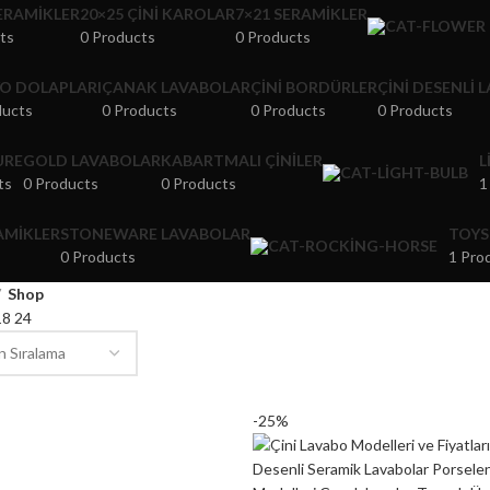
SERAMIKLER
20×25 ÇINI KAROLAR
7×21 SERAMIKLER
ts
0 Products
0 Products
O DOLAPLARI
ÇANAK LAVABOLAR
ÇINI BORDÜRLER
ÇINI DESENLI 
ducts
0 Products
0 Products
0 Products
URE
GOLD LAVABOLAR
KABARTMALI ÇINILER
L
ts
0 Products
0 Products
1
RAMIKLER
STONEWARE LAVABOLAR
TOYS
0 Products
1 Pro
Shop
18
24
-25%