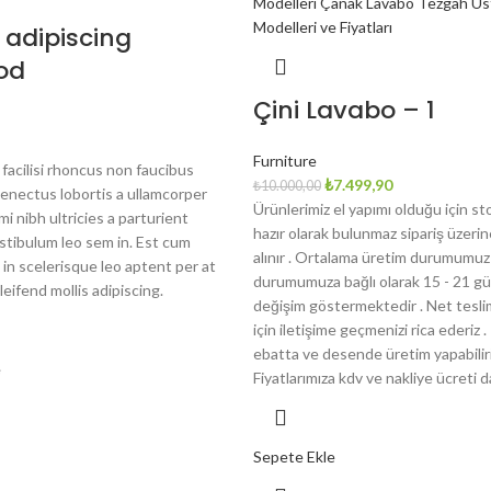
adipiscing
od
Çini Lavabo – 1
Furniture
facilisi rhoncus non faucibus
Orijinal
Şu
₺
7.499,90
₺
10.000,00
senectus lobortis a ullamcorper
fiyat:
andaki
Ürünlerimiz el yapımı olduğu için st
i nibh ultricies a parturient
₺10.000,00.
fiyat:
hazır olarak bulunmaz sipariş üzeri
estibulum leo sem in. Est cum
₺7.499,90.
alınır . Ortalama üretim durumumuz 
in scelerisque leo aptent per at
durumumuza bağlı olarak 15 - 21 gü
leifend mollis adipiscing.
değişim göstermektedir . Net tesli
için iletişime geçmenizi rica ederiz .
ebatta ve desende üretim yapabiliri
e
Fiyatlarımıza kdv ve nakliye ücreti da
Sepete Ekle