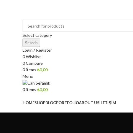
ÖZEL EL YAPIMI ÇİNİ DESENLİ SERAMİK LAVABOLAR
Select category
Search
Login / Register
0
Wishlist
0
Compare
0
items
₺
0,00
Menu
0
items
₺
0,00
Browse Categories
HOME
SHOP
BLOG
PORTFOLIO
ABOUT US
İLETIŞIM