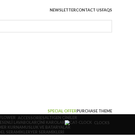
NEWSLETTER
CONTACT US
FAQS
SPECIAL OFFER
PURCHASE THEME
ALTIGEN ÇINILER
ACCESSORIES
DESENLI LAVABOLAR
ÇINI KAROLAR
CLOCKS
MER KURNA
MUSLUK VE BATARYALAR
EL SERAMIKLER
YER SERAMIKLERI