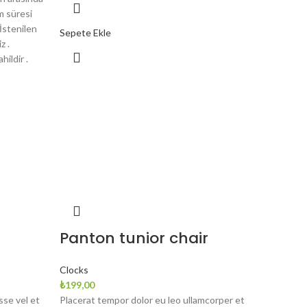
m süresi
 İstenilen
Sepete Ekle
z .
hildir .
Panton tunior chair
Clocks
₺
199,00
se vel et
Placerat tempor dolor eu leo ullamcorper et