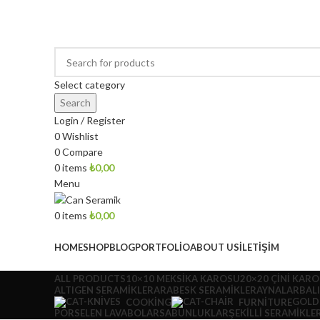
ÖZEL EL YAPIMI ÇİNİ DESENLİ SERAMİK LAVABOLAR
Select category
Search
Login / Register
0
Wishlist
0
Compare
0
items
₺
0,00
Menu
0
items
₺
0,00
Browse Categories
HOME
SHOP
BLOG
PORTFOLIO
ABOUT US
İLETIŞIM
ALL
PRODUCTS
10×10 MEKSIKA KAROSU
20×20 ÇINI KAR
ALTIGEN SERAMIKLER
ARABESK SERAMIKLER
AYNALAR
BAL
GOLD
COOKING
FURNITURE
PORSELEN LAVABOLAR
SABUNLUKLAR
ŞEKILLI SERAMIKLE