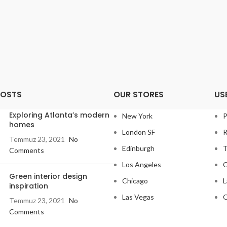
POSTS
OUR STORES
US
Exploring Atlanta’s modern
New York
P
homes
London SF
R
Temmuz 23, 2021
No
Edinburgh
T
Comments
Los Angeles
C
Green interior design
Chicago
L
inspiration
Las Vegas
O
Temmuz 23, 2021
No
Comments