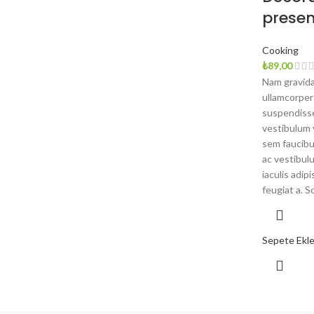
presen
Cooking
₺
89,00
Nam gravida
ullamcorper
suspendisse 
vestibulum 
sem faucibu
ac vestibul
iaculis adi
feugiat a. S
Sepete Ekl