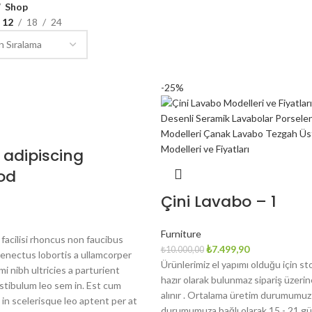
Shop
12
18
24
-25%
adipiscing
od
Çini Lavabo – 1
Furniture
facilisi rhoncus non faucibus
Orijinal
Şu
₺
7.499,90
₺
10.000,00
senectus lobortis a ullamcorper
fiyat:
andaki
Ürünlerimiz el yapımı olduğu için st
i nibh ultricies a parturient
₺10.000,00.
fiyat:
hazır olarak bulunmaz sipariş üzeri
estibulum leo sem in. Est cum
₺7.499,90.
alınır . Ortalama üretim durumumuz 
in scelerisque leo aptent per at
durumumuza bağlı olarak 15 - 21 gü