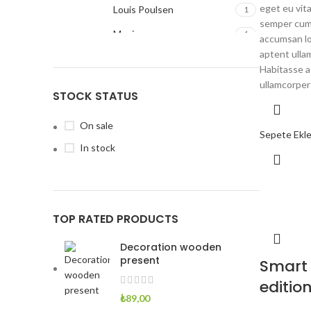
eget eu vit
Louis Poulsen
1
semper cum a
Magisso
1
accumsan lo
aptent ulla
Habitasse a
ullamcorper
STOCK STATUS
On sale
Sepete Ekl
In stock
TOP RATED PRODUCTS
Decoration wooden
present
Smart
editio
₺
89,00