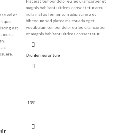
Placerat tempor dolor eu leo ullamcorper et
magnis habitant ultrices consectetur arcu
nulla mattis fermentum adipiscing a et
se vel et
bibendum sed platea malesuada eget
risque
vestibulum tempor dolor eu leo ullamcorper
piscing est
et magnis habitant ultrices consectetur.
t mus a
an.
 ac
osuere.
Ürünleri görüntüle
-13%
ir