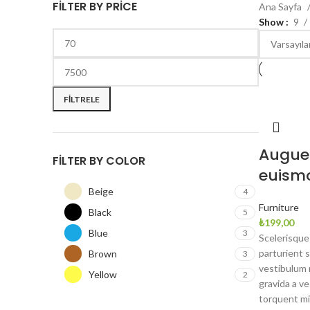
FILTER BY PRICE
Ana Sayfa
Show
9
En
En
düşük
yüksek
FILTRELE
fiyat
fiyat
Augue 
FILTER BY COLOR
euism
Beige
4
Furniture
Black
5
₺
199,00
Blue
3
Scelerisque 
parturient 
Brown
3
vestibulum m
Yellow
2
gravida a v
torquent mi 