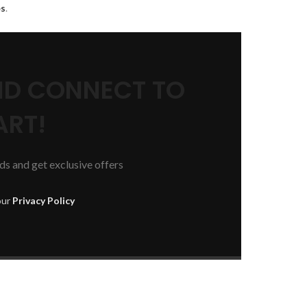
s
.
AND CONNECT TO
RT!
nds and get exclusive offers
our
Privacy Policy