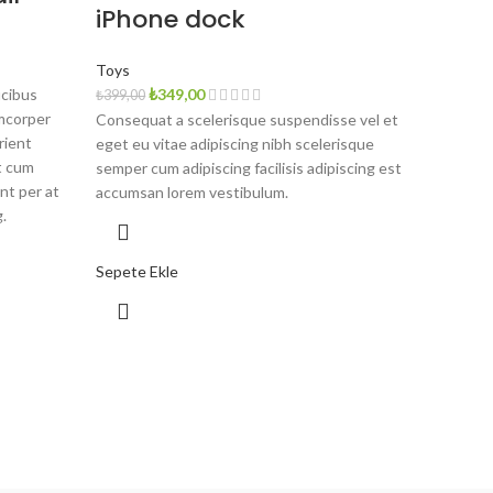
iPhone dock
Toys
Orijinal
Şu
ucibus
₺
349,00
₺
399,00
fiyat:
andaki
amcorper
Consequat a scelerisque suspendisse vel et
₺399,00.
fiyat:
rient
eget eu vitae adipiscing nibh scelerisque
₺349,00.
t cum
semper cum adipiscing facilisis adipiscing est
nt per at
accumsan lorem vestibulum.
.
Sepete Ekle