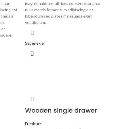
risque
magnis habitant ultrices consectetur arcu
piscing est
nulla mattis fermentum adipiscing a et
t mus a
bibendum sed platea malesuada eget
an.
vestibulum.
 ac
osuere.
Seçenekler
Wooden single drawer
Furniture