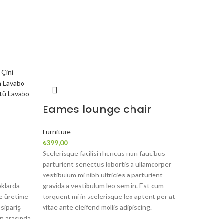
Eames lounge chair
Furniture
₺
399,00
Scelerisque facilisi rhoncus non faucibus
parturient senectus lobortis a ullamcorper
vestibulum mi nibh ultricies a parturient
oklarda
gravida a vestibulum leo sem in. Est cum
ne üretime
torquent mi in scelerisque leo aptent per at
sipariş
vitae ante eleifend mollis adipiscing.
n arasında