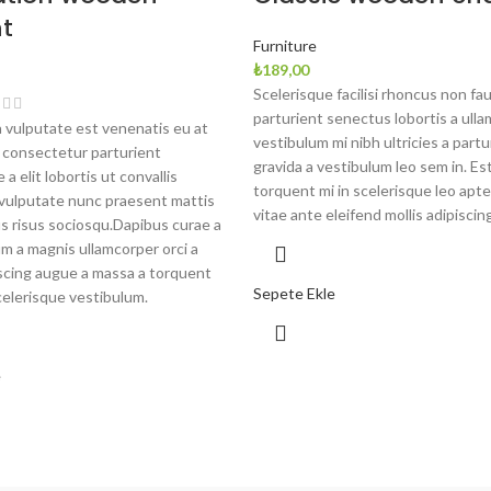
t
Furniture
₺
189,00
Scelerisque facilisi rhoncus non fa
parturient senectus lobortis a ull
 vulputate est venenatis eu at
vestibulum mi nibh ultricies a partu
 consectetur parturient
gravida a vestibulum leo sem in. Es
a elit lobortis ut convallis
torquent mi in scelerisque leo apte
vulputate nunc praesent mattis
vitae ante eleifend mollis adipiscing
s risus sociosqu.Dapibus curae a
um a magnis ullamcorper orci a
piscing augue a massa a torquent
Sepete Ekle
celerisque vestibulum.
e