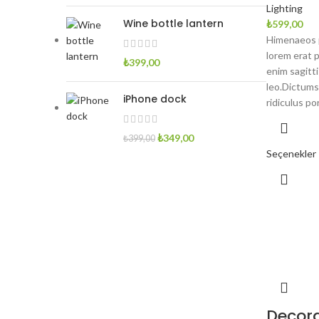
Lighting
Wine bottle lantern
₺
599,00
Himenaeos p
lorem erat 
₺
399,00
enim sagitt
leo.Dictums
iPhone dock
ridiculus por
Orijinal
Şu
₺
349,00
₺
399,00
fiyat:
andaki
Seçenekler
₺399,00.
fiyat:
₺349,00.
Decor