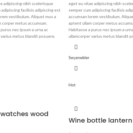
ae adipiscing nibh scelerisque
eget eu vitae adipiscing nibh scele
dipiscing facilisis adipiscing est
semper cum adipiscing facilisis adi
rem vestibulum. Aliquet mus a
accumsan lorem vestibulum. Alique
m corper metus accumsan.
aptent ullam corper metus accums
 purus nec ipsum a urna ac
Habitasse a purus nec ipsum a urna
 varius metus blandit posuere.
ullamcorper varius metus blandit p
e
Seçenekler
Hot
 watches wood
Wine bottle lantern
n