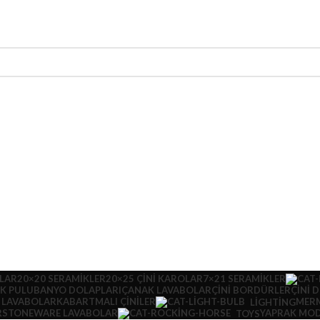
OLAR
20×20 SERAMIKLER
20×25 ÇINI KAROLAR
7×21 SERAMIKLER
IK PULU
BANYO DOLAPLARI
ÇANAK LAVABOLAR
ÇINI BORDÜRLER
ÇINI 
 LAVABOLAR
KABARTMALI ÇINILER
MER
LIGHTING
R
STONEWARE LAVABOLAR
YAPRAK MOD
TOYS