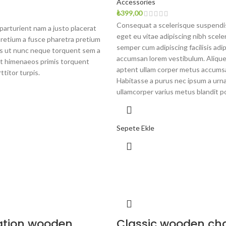
Accessories
₺
399,00
Consequat a scelerisque suspendis
arturient nam a justo placerat
eget eu vitae adipiscing nibh scele
pretium a fusce pharetra pretium
semper cum adipiscing facilisis adi
is ut nunc neque torquent sem a
accumsan lorem vestibulum. Alique
t himenaeos primis torquent
aptent ullam corper metus accums
ttitor turpis.
Habitasse a purus nec ipsum a urna
ullamcorper varius metus blandit p
Sepete Ekle
ation wooden
Classic wooden cha