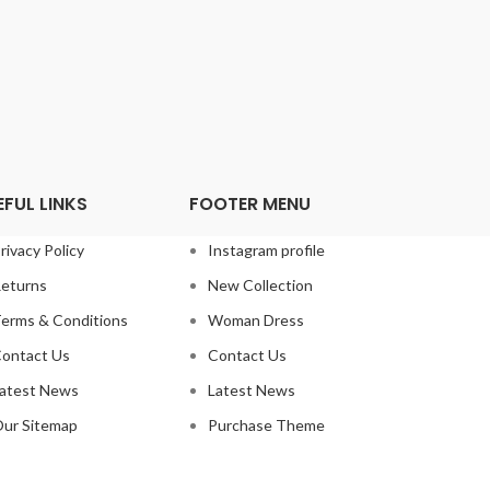
EFUL LINKS
FOOTER MENU
rivacy Policy
Instagram profile
eturns
New Collection
erms & Conditions
Woman Dress
ontact Us
Contact Us
atest News
Latest News
ur Sitemap
Purchase Theme