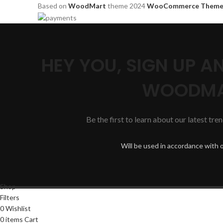
Based on
WoodMart
theme
2024
WooCommerce Theme
HEY YOU, SIGN UP 
WOODMA
Be the first to learn about our latest tre
Will be used in accordance with 
Shop
Filters
0
Wishlist
0
items
Cart